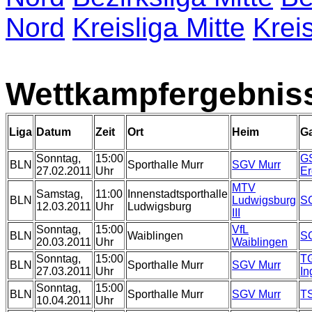
Nord
Kreisliga Mitte
Krei
Wettkampfergebnis
Liga
Datum
Zeit
Ort
Heim
G
Sonntag,
15:00
G
BLN
Sporthalle Murr
SGV Murr
27.02.2011
Uhr
E
MTV
Samstag,
11:00
Innenstadtsporthalle
BLN
Ludwigsburg
S
12.03.2011
Uhr
Ludwigsburg
III
Sonntag,
15:00
VfL
BLN
Waiblingen
S
20.03.2011
Uhr
Waiblingen
Sonntag,
15:00
T
BLN
Sporthalle Murr
SGV Murr
27.03.2011
Uhr
In
Sonntag,
15:00
BLN
Sporthalle Murr
SGV Murr
T
10.04.2011
Uhr