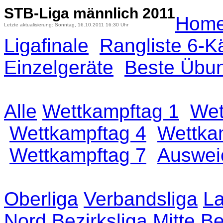
STB-Liga männlich 2011
Hom
Letzte aktualisierung: Sonntag, 16.10.2011 16:30 Uhr
Ligafinale
Rangliste 6-K
Einzelgeräte
Beste Übu
Alle
Wettkampftag 1
Wet
Wettkampftag 4
Wettka
Wettkampftag 7
Auswei
Oberliga
Verbandsliga
La
Nord
Bezirksliga Mitte
Be