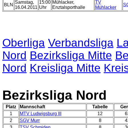
Samstag,
15:00
Mühlacker,
TV
BLN
S
16.04.2011
Uhr
Enztalsporthalle
Mühlacker
Oberliga
Verbandsliga
La
Nord
Bezirksliga Mitte
Be
Nord
Kreisliga Mitte
Krei
Bezirksliga Nord
Platz
Mannschaft
Tabelle
Ger
1
MTV Ludwigsburg III
12
6
2
SGV Murr
8
4
3
TSV Schmiden
8
3