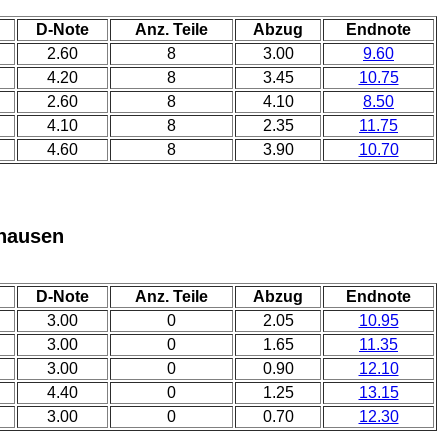
D-Note
Anz. Teile
Abzug
Endnote
2.60
8
3.00
9.60
4.20
8
3.45
10.75
2.60
8
4.10
8.50
4.10
8
2.35
11.75
4.60
8
3.90
10.70
hausen
D-Note
Anz. Teile
Abzug
Endnote
3.00
0
2.05
10.95
3.00
0
1.65
11.35
3.00
0
0.90
12.10
4.40
0
1.25
13.15
3.00
0
0.70
12.30