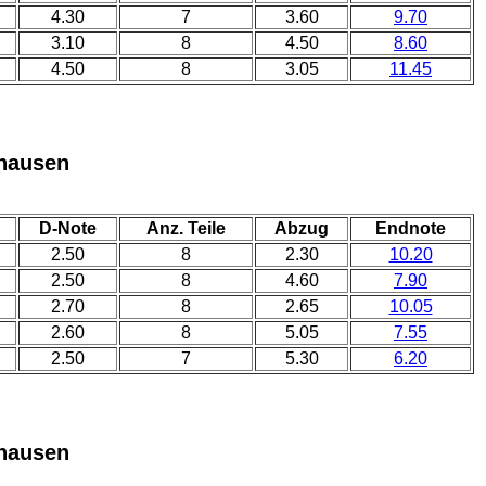
4.30
7
3.60
9.70
3.10
8
4.50
8.60
4.50
8
3.05
11.45
hausen
D-Note
Anz. Teile
Abzug
Endnote
2.50
8
2.30
10.20
2.50
8
4.60
7.90
2.70
8
2.65
10.05
2.60
8
5.05
7.55
2.50
7
5.30
6.20
hausen