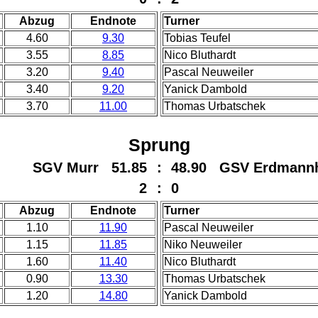
Abzug
Endnote
Turner
4.60
9.30
Tobias Teufel
3.55
8.85
Nico Bluthardt
3.20
9.40
Pascal Neuweiler
3.40
9.20
Yanick Dambold
3.70
11.00
Thomas Urbatschek
Sprung
SGV Murr 51.85
:
48.90 GSV Erdmann
2
:
0
Abzug
Endnote
Turner
1.10
11.90
Pascal Neuweiler
1.15
11.85
Niko Neuweiler
1.60
11.40
Nico Bluthardt
0.90
13.30
Thomas Urbatschek
1.20
14.80
Yanick Dambold