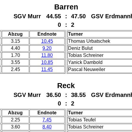
Barren
SGV Murr 44.55
:
47.50 GSV Erdmann
0
:
2
Abzug
Endnote
Turner
3.15
10.45
Thomas Urbatschek
4.40
9.20
Deniz Bulut
1.70
11.80
Tobias Schreiner
3.55
10.85
Yanick Dambold
2.45
11.45
Pascal Neuweiler
Reck
SGV Murr 36.50
:
38.55 GSV Erdmann
0
:
2
Abzug
Endnote
Turner
2.25
7.45
Tobias Teufel
3.60
8.40
Tobias Schreiner