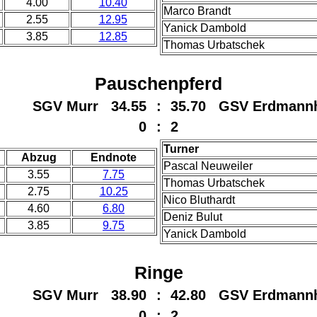
4.00
10.40
Marco Brandt
2.55
12.95
Yanick Dambold
3.85
12.85
Thomas Urbatschek
Pauschenpferd
SGV Murr 34.55
:
35.70 GSV Erdmann
0
:
2
Turner
Abzug
Endnote
Pascal Neuweiler
3.55
7.75
Thomas Urbatschek
2.75
10.25
Nico Bluthardt
4.60
6.80
Deniz Bulut
3.85
9.75
Yanick Dambold
Ringe
SGV Murr 38.90
:
42.80 GSV Erdmann
0
:
2