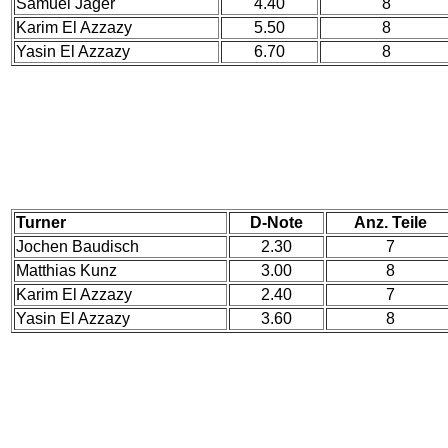
Samuel Jäger
4.40
8
Karim El Azzazy
5.50
8
Yasin El Azzazy
6.70
8
Turner
D-Note
Anz. Teile
Jochen Baudisch
2.30
7
Matthias Kunz
3.00
8
Karim El Azzazy
2.40
7
Yasin El Azzazy
3.60
8