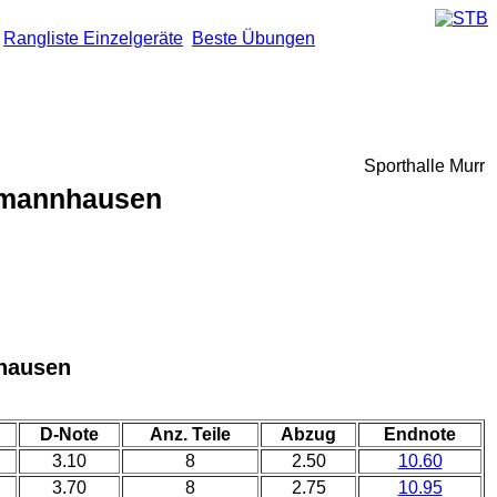
Rangliste Einzelgeräte
Beste Übungen
Sporthalle Murr
mannhausen
hausen
D-Note
Anz. Teile
Abzug
Endnote
3.10
8
2.50
10.60
3.70
8
2.75
10.95