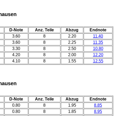
hausen
D-Note
Anz. Teile
Abzug
Endnote
3.60
8
2.20
11.40
3.60
8
2.25
11.35
3.30
8
2.50
10.80
4.20
8
2.00
12.20
4.10
8
1.55
12.55
hausen
D-Note
Anz. Teile
Abzug
Endnote
0.80
8
1.95
8.85
0.80
8
1.85
8.95