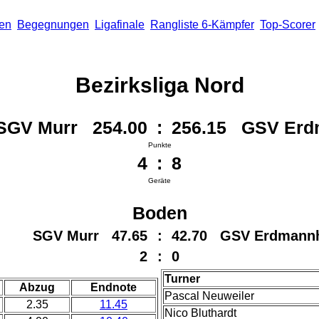
len
Begegnungen
Ligafinale
Rangliste 6-Kämpfer
Top-Scorer
Bezirksliga Nord
SGV Murr 254.00
:
256.15 GSV Erd
Punkte
4
:
8
Geräte
Boden
SGV Murr 47.65
:
42.70 GSV Erdmann
2
:
0
Turner
Abzug
Endnote
Pascal Neuweiler
2.35
11.45
Nico Bluthardt