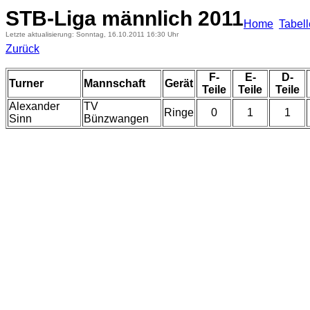
STB-Liga männlich 2011
Home
Tabel
Letzte aktualisierung: Sonntag, 16.10.2011 16:30 Uhr
Zurück
F-
E-
D-
Turner
Mannschaft
Gerät
Teile
Teile
Teile
Alexander
TV
Ringe
0
1
1
Sinn
Bünzwangen