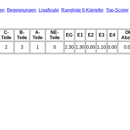
len
Begegnungen
Ligafinale
Rangliste 6-Kämpfer
Top-Scorer
C-
B-
A-
NE-
O
EG
E1
E2
E3
E4
Teile
Teile
Teile
Teile
Abz
2
3
1
0
2.30
1.30
0.00
1.10
0.00
0.