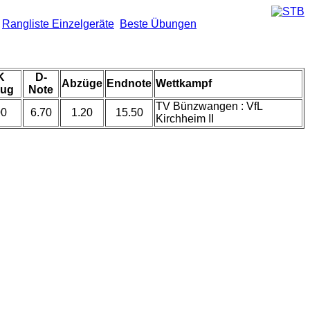
Rangliste Einzelgeräte
Beste Übungen
K
D-
Abzüge
Endnote
Wettkampf
ug
Note
TV Bünzwangen : VfL
00
6.70
1.20
15.50
Kirchheim II