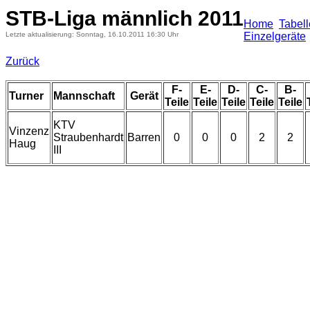
STB-Liga männlich 2011
Home
Tabel
Letzte aktualisierung: Sonntag, 16.10.2011 16:30 Uhr
Einzelgeräte
Zurück
F-
E-
D-
C-
B-
Turner
Mannschaft
Gerät
Teile
Teile
Teile
Teile
Teile
KTV
Vinzenz
Straubenhardt
Barren
0
0
0
2
2
Haug
III