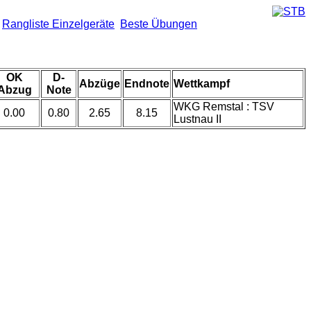
Rangliste Einzelgeräte
Beste Übungen
OK
D-
Abzüge
Endnote
Wettkampf
Abzug
Note
WKG Remstal : TSV
0.00
0.80
2.65
8.15
Lustnau II