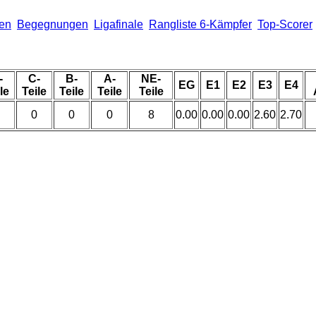
len
Begegnungen
Ligafinale
Rangliste 6-Kämpfer
Top-Scorer
-
C-
B-
A-
NE-
EG
E1
E2
E3
E4
le
Teile
Teile
Teile
Teile
0
0
0
8
0.00
0.00
0.00
2.60
2.70