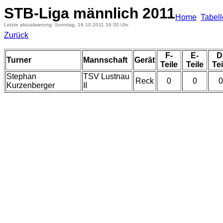
STB-Liga männlich 2011
Home
Tabel
Letzte aktualisierung: Sonntag, 16.10.2011 16:30 Uhr
Zurück
F-
E-
D
Turner
Mannschaft
Gerät
Teile
Teile
Tei
Stephan
TSV Lustnau
Reck
0
0
0
Kurzenberger
II