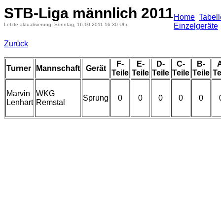
STB-Liga männlich 2011
Home
Tabel
Letzte aktualisierung: Sonntag, 16.10.2011 16:30 Uhr
Einzelgeräte
Zurück
F-
E-
D-
C-
B-
Turner
Mannschaft
Gerät
Teile
Teile
Teile
Teile
Teile
Te
Marvin
WKG
Sprung
0
0
0
0
0
Lenhart
Remstal