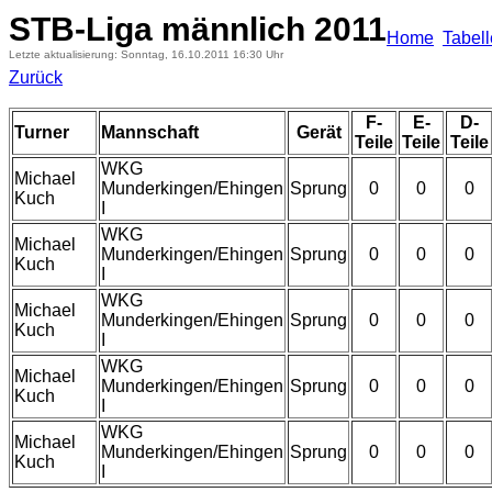
STB-Liga männlich 2011
Home
Tabel
Letzte aktualisierung: Sonntag, 16.10.2011 16:30 Uhr
Zurück
F-
E-
D-
Turner
Mannschaft
Gerät
Teile
Teile
Teile
WKG
Michael
Munderkingen/Ehingen
Sprung
0
0
0
Kuch
I
WKG
Michael
Munderkingen/Ehingen
Sprung
0
0
0
Kuch
I
WKG
Michael
Munderkingen/Ehingen
Sprung
0
0
0
Kuch
I
WKG
Michael
Munderkingen/Ehingen
Sprung
0
0
0
Kuch
I
WKG
Michael
Munderkingen/Ehingen
Sprung
0
0
0
Kuch
I