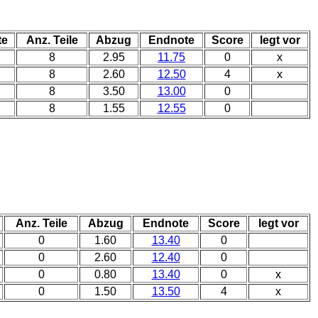
te
Anz. Teile
Abzug
Endnote
Score
legt vor
8
2.95
11.75
0
x
8
2.60
12.50
4
x
8
3.50
13.00
0
8
1.55
12.55
0
Anz. Teile
Abzug
Endnote
Score
legt vor
0
1.60
13.40
0
0
2.60
12.40
0
0
0.80
13.40
0
x
0
1.50
13.50
4
x