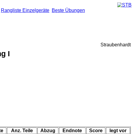
Rangliste Einzelgeräte
Beste Übungen
Straubenhardt
g I
te
Anz. Teile
Abzug
Endnote
Score
legt vor