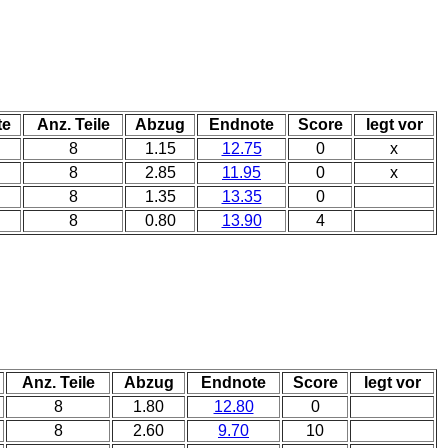
te
Anz. Teile
Abzug
Endnote
Score
legt vor
8
1.15
12.75
0
x
8
2.85
11.95
0
x
8
1.35
13.35
0
8
0.80
13.90
4
Anz. Teile
Abzug
Endnote
Score
legt vor
8
1.80
12.80
0
8
2.60
9.70
10