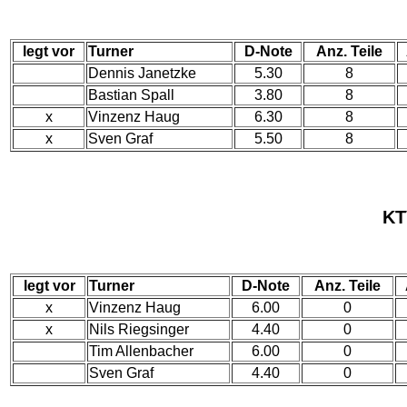
legt vor
Turner
D-Note
Anz. Teile
Dennis Janetzke
5.30
8
Bastian Spall
3.80
8
x
Vinzenz Haug
6.30
8
x
Sven Graf
5.50
8
KT
legt vor
Turner
D-Note
Anz. Teile
x
Vinzenz Haug
6.00
0
x
Nils Riegsinger
4.40
0
Tim Allenbacher
6.00
0
Sven Graf
4.40
0