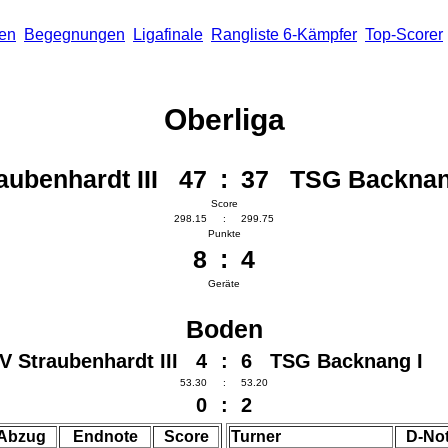
len
Begegnungen
Ligafinale
Rangliste 6-Kämpfer
Top-Scorer
Oberliga
aubenhardt III 47
:
37 TSG Backnan
Score
298.15
:
299.75
Punkte
8
:
4
Geräte
Boden
V Straubenhardt III 4
:
6 TSG Backnang I
53.30
:
53.20
0
:
2
Abzug
Endnote
Score
Turner
D-No