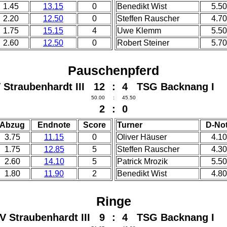
1.45
13.15
0
Benedikt Wist
5.50
2.20
12.50
0
Steffen Rauscher
4.70
1.75
15.15
4
Uwe Klemm
5.50
2.60
12.50
0
Robert Steiner
5.70
Pauschenpferd
 Straubenhardt III 12
:
4 TSG Backnang I
50.00
:
45.50
2
:
0
Abzug
Endnote
Score
Turner
D-No
3.75
11.15
0
Oliver Häuser
4.10
1.75
12.85
5
Steffen Rauscher
4.30
2.60
14.10
5
Patrick Mrozik
5.50
1.80
11.90
2
Benedikt Wist
4.80
Ringe
V Straubenhardt III 9
:
4 TSG Backnang I