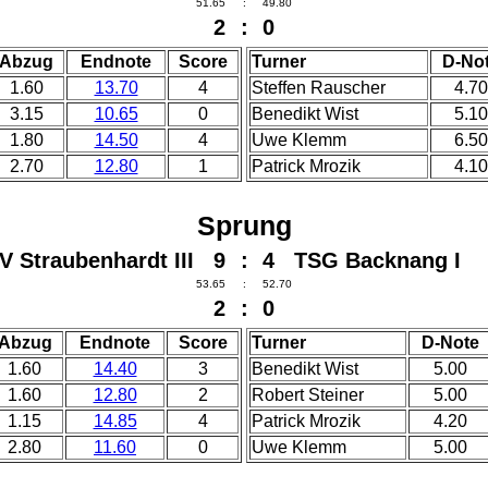
51.65
:
49.80
2
:
0
Abzug
Endnote
Score
Turner
D-No
1.60
13.70
4
Steffen Rauscher
4.70
3.15
10.65
0
Benedikt Wist
5.10
1.80
14.50
4
Uwe Klemm
6.50
2.70
12.80
1
Patrick Mrozik
4.10
Sprung
V Straubenhardt III 9
:
4 TSG Backnang I
53.65
:
52.70
2
:
0
Abzug
Endnote
Score
Turner
D-Note
1.60
14.40
3
Benedikt Wist
5.00
1.60
12.80
2
Robert Steiner
5.00
1.15
14.85
4
Patrick Mrozik
4.20
2.80
11.60
0
Uwe Klemm
5.00