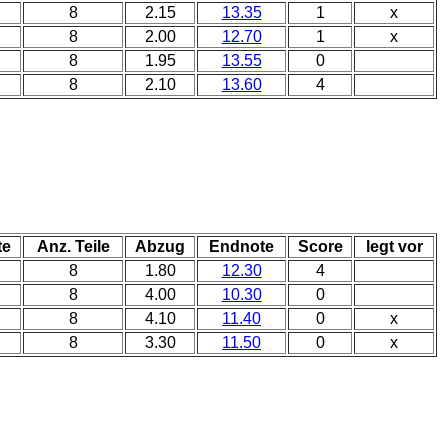
8
2.15
13.35
1
x
8
2.00
12.70
1
x
8
1.95
13.55
0
8
2.10
13.60
4
te
Anz. Teile
Abzug
Endnote
Score
legt vor
8
1.80
12.30
4
8
4.00
10.30
0
8
4.10
11.40
0
x
8
3.30
11.50
0
x