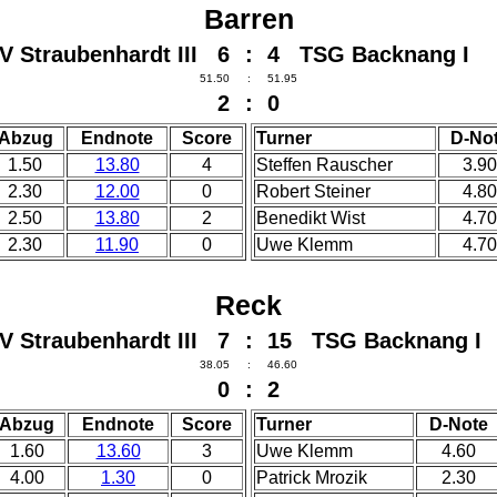
Barren
V Straubenhardt III 6
:
4 TSG Backnang I
51.50
:
51.95
2
:
0
Abzug
Endnote
Score
Turner
D-No
1.50
13.80
4
Steffen Rauscher
3.90
2.30
12.00
0
Robert Steiner
4.80
2.50
13.80
2
Benedikt Wist
4.70
2.30
11.90
0
Uwe Klemm
4.70
Reck
V Straubenhardt III 7
:
15 TSG Backnang I
38.05
:
46.60
0
:
2
Abzug
Endnote
Score
Turner
D-Note
1.60
13.60
3
Uwe Klemm
4.60
4.00
1.30
0
Patrick Mrozik
2.30